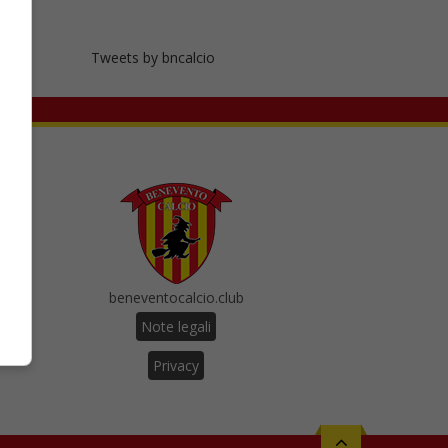
Tweets by bncalcio
beneventocalcio.club
Note legali
Privacy