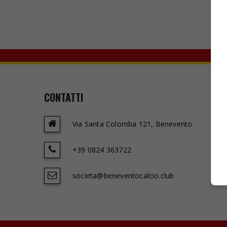
CONTATTI
Via Santa Colomba 121, Benevento
+39 0824 363722
societa@beneventocalcio.club