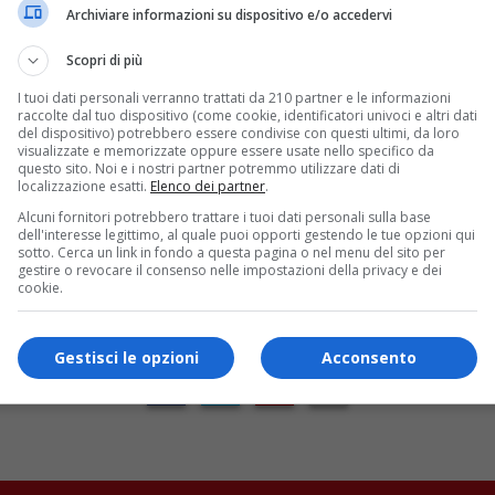
Archiviare informazioni su dispositivo e/o accedervi
Scopri di più
I tuoi dati personali verranno trattati da 210 partner e le informazioni
raccolte dal tuo dispositivo (come cookie, identificatori univoci e altri dati
del dispositivo) potrebbero essere condivise con questi ultimi, da loro
visualizzate e memorizzate oppure essere usate nello specifico da
questo sito. Noi e i nostri partner potremmo utilizzare dati di
localizzazione esatti.
Elenco dei partner
.
CONNECT WITH US
Alcuni fornitori potrebbero trattare i tuoi dati personali sulla base
dell'interesse legittimo, al quale puoi opporti gestendo le tue opzioni qui
Benevento Calcio
sotto. Cerca un link in fondo a questa pagina o nel menu del sito per
gestire o revocare il consenso nelle impostazioni della privacy e dei
Vuoi restare sempre aggiornato
cookie.
sulla tua squadra del cuore,
seguici anche sui social
Gestisci le opzioni
Acconsento