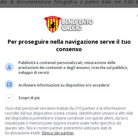
ato di documentazione fotografica a partire dalle ore 9.00 d
 19.00 del martedì ai seguenti indirizzi e
alcio.club - delegato.sicurezza@beneventocalcio.club
Calcio, all’approvazione da parte del G.O.S (Gruppo Operativo di Si
Per proseguire nella navigazione serve il tuo
parte del G.O.S. riceveranno dal Benevento Calcio la conferma di
consenso
Pubblicità e contenuti personalizzati, misurazione delle
prestazioni dei contenuti e degli annunci, ricerche sul pubblico,
orno della gara muniti della copia di conferma di autorizzazione da
sviluppo di servizi
Archiviare informazioni su dispositivo e/o accedervi
gresso, saranno accompagnati dagli steward incaricati nel punto corr
Scopri di più
I tuoi dati personali verranno trattati da 210 partner e le informazioni
raccolte dal tuo dispositivo (come cookie, identificatori univoci e altri dati
ro le 4 ore antecedenti la gara.
del dispositivo) potrebbero essere condivise con questi ultimi, da loro
visualizzate e memorizzate oppure essere usate nello specifico da
questo sito. Noi e i nostri partner potremmo utilizzare dati di
so.
localizzazione esatti.
Elenco dei partner
.