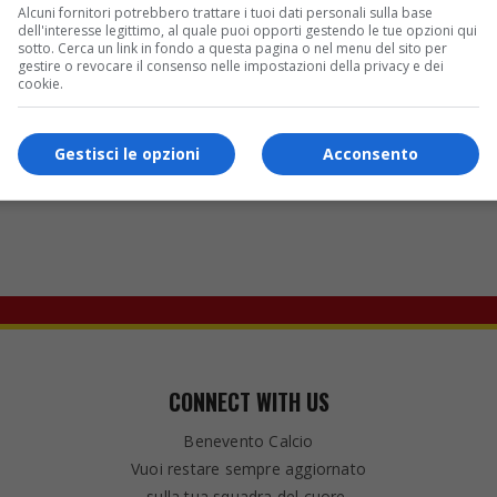
Alcuni fornitori potrebbero trattare i tuoi dati personali sulla base
dell'interesse legittimo, al quale puoi opporti gestendo le tue opzioni qui
sotto. Cerca un link in fondo a questa pagina o nel menu del sito per
gestire o revocare il consenso nelle impostazioni della privacy e dei
cookie.
 indicate dalla Società ospitante.
Gestisci le opzioni
Acconsento
CONNECT WITH US
Benevento Calcio
Vuoi restare sempre aggiornato
sulla tua squadra del cuore,