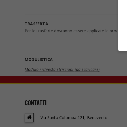
TRASFERTA
Per le trasferte dovranno essere applicate le procedure
MODULISTICA
Modulo richiesta striscioni (da scaricare)
CONTATTI
Via Santa Colomba 121, Benevento