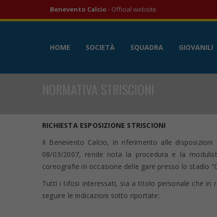
Benevento Calcio
- Official website
HOME
SOCIETÀ
SQUADRA
GIOVANILI
NORMATIVA STRISCIONI
RICHIESTA ESPOSIZIONE STRISCIONI
Il Benevento Calcio, in riferimento alle disposizion
08/03/2007, rende nota la procedura e la modulistic
coreografie in occasione delle gare presso lo stadio “C
Tutti i tifosi interessati, sia a titolo personale che 
seguire le indicazioni sotto riportate: