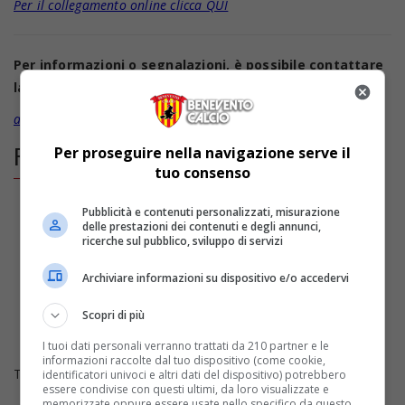
Per il collegamento online clicca QUI
Per informazioni o segnalazioni, è possibile contattare
la Società all’indirizzo email:
abbonamenti@beneventocalcio.club
FOLLOW US ON FACEBOOK
Per proseguire nella navigazione serve il
tuo consenso
Pubblicità e contenuti personalizzati, misurazione
delle prestazioni dei contenuti e degli annunci,
ricerche sul pubblico, sviluppo di servizi
Archiviare informazioni su dispositivo e/o accedervi
Scopri di più
I tuoi dati personali verranno trattati da 210 partner e le
informazioni raccolte dal tuo dispositivo (come cookie,
Tweets by bncalcio
identificatori univoci e altri dati del dispositivo) potrebbero
essere condivise con questi ultimi, da loro visualizzate e
memorizzate oppure essere usate nello specifico da questo