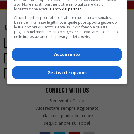
sito. Noi e i nostri partner potremmo utilizzare dati di
localizzazione esatti.
Elenco dei partner
.
Alcuni fornitori potrebbero trattare i tuoi dati personali sulla
base dell'interesse legittimo, al quale puoi opporti gestendo
CONTATTI
le tue opzioni qui sotto. Cerca un link in fondo a questa
pagina o nel menu del sito per gestire o revocare il consenso
nelle impostazioni della privacy e dei cookie.
Via Santa Colomba 121, Benevento
Acconsento
+39 0824 363722
Gestisci le opzioni
societa@beneventocalcio.club
CONNECT WITH US
Benevento Calcio
Vuoi restare sempre aggiornato
sulla tua squadra del cuore,
seguici anche sui social