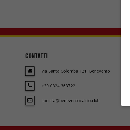
CONTATTI
Via Santa Colomba 121, Benevento
+39 0824 363722
societa@beneventocalcio.club