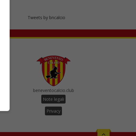
Tweets by bncalcio
beneventocalcio.club
Note legali
Privacy