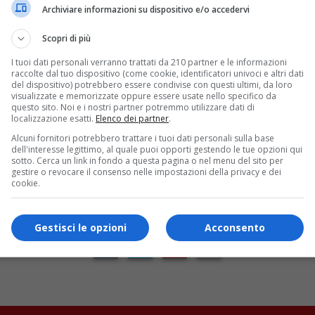
Archiviare informazioni su dispositivo e/o accedervi
Scopri di più
I tuoi dati personali verranno trattati da 210 partner e le informazioni
raccolte dal tuo dispositivo (come cookie, identificatori univoci e altri dati
del dispositivo) potrebbero essere condivise con questi ultimi, da loro
visualizzate e memorizzate oppure essere usate nello specifico da
questo sito. Noi e i nostri partner potremmo utilizzare dati di
localizzazione esatti.
Elenco dei partner
.
CONNECT WITH US
Alcuni fornitori potrebbero trattare i tuoi dati personali sulla base
dell'interesse legittimo, al quale puoi opporti gestendo le tue opzioni qui
Benevento Calcio
sotto. Cerca un link in fondo a questa pagina o nel menu del sito per
gestire o revocare il consenso nelle impostazioni della privacy e dei
Vuoi restare sempre aggiornato
cookie.
sulla tua squadra del cuore,
seguici anche sui social
Gestisci le opzioni
Acconsento