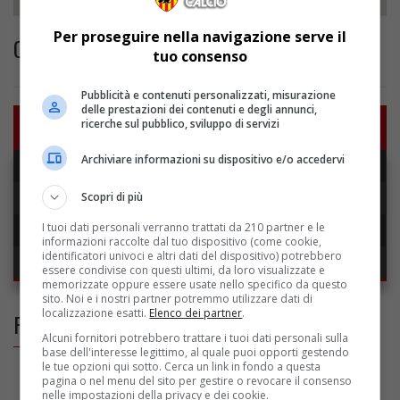
Per proseguire nella navigazione serve il
CARFORA LORENZO
tuo consenso
Pubblicità e contenuti personalizzati, misurazione
delle prestazioni dei contenuti e degli annunci,
SCHEDA
ricerche sul pubblico, sviluppo di servizi
Archiviare informazioni su dispositivo e/o accedervi
Data di nascita:
11/01/2006
Scopri di più
Luogo di nascita:
NAPOLI
I tuoi dati personali verranno trattati da 210 partner e le
Ruolo:
Attaccante
informazioni raccolte dal tuo dispositivo (come cookie,
identificatori univoci e altri dati del dispositivo) potrebbero
Numero:
7
essere condivise con questi ultimi, da loro visualizzate e
memorizzate oppure essere usate nello specifico da questo
sito. Noi e i nostri partner potremmo utilizzare dati di
localizzazione esatti.
Elenco dei partner
.
FOLLOW US ON FACEBOOK
Alcuni fornitori potrebbero trattare i tuoi dati personali sulla
base dell'interesse legittimo, al quale puoi opporti gestendo
le tue opzioni qui sotto. Cerca un link in fondo a questa
pagina o nel menu del sito per gestire o revocare il consenso
nelle impostazioni della privacy e dei cookie.