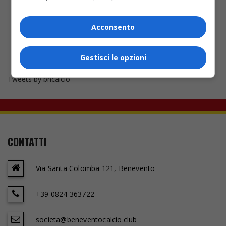
Acconsento
Gestisci le opzioni
Tweets by bncalcio
CONTATTI
Via Santa Colomba 121, Benevento
+39 0824 363722
societa@beneventocalcio.club