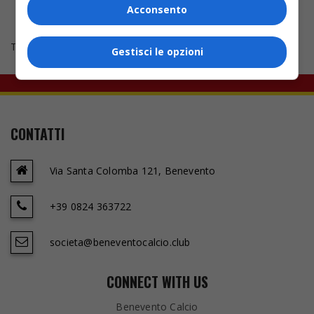
Acconsento
Tweets by bncalcio
Gestisci le opzioni
CONTATTI
Via Santa Colomba 121, Benevento
+39 0824 363722
societa@beneventocalcio.club
CONNECT WITH US
Benevento Calcio