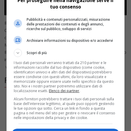
Per proseguire nella navigazione serve il
tuo consenso
Pubblicità e contenuti personalizzati, misurazione
Il Benevento Calcio comunica che l’ospite della puntata di
delle prestazioni dei contenuti e degli annunci,
ricerche sul pubblico, sviluppo di servizi
Ottogol, in onda questa sera dalle ore 20:30 su OttoChannel,
canale 16 del digitale terrestre, sarà il portiere giallorosso
Archiviare informazioni su dispositivo e/o accedervi
Manuel Esposito.
Il programma condotto da Sonia Lantella potrà essere seguito
Scopri di più
in streaming, anche da fuori regione e dall'estero, su
I tuoi dati personali verranno trattati da 210 partner e le
www.ottochannel.tv
informazioni raccolte dal tuo dispositivo (come cookie,
identificatori univoci e altri dati del dispositivo) potrebbero
essere condivise con questi ultimi, da loro visualizzate e
FOLLOW US ON FACEBOOK
memorizzate oppure essere usate nello specifico da questo
sito. Noi e i nostri partner potremmo utilizzare dati di
localizzazione esatti.
Elenco dei partner
.
Alcuni fornitori potrebbero trattare i tuoi dati personali sulla
base dell'interesse legittimo, al quale puoi opporti gestendo
le tue opzioni qui sotto. Cerca un link in fondo a questa
pagina o nel menu del sito per gestire o revocare il consenso
nelle impostazioni della privacy e dei cookie.