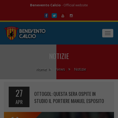
Benevento Calcio
- Official website
Toggl
navig
NOTIZIE
Home
News
Notizie
27
OTTOGOL: QUESTA SERA OSPITE IN
STUDIO IL PORTIERE MANUEL ESPOSITO
APR