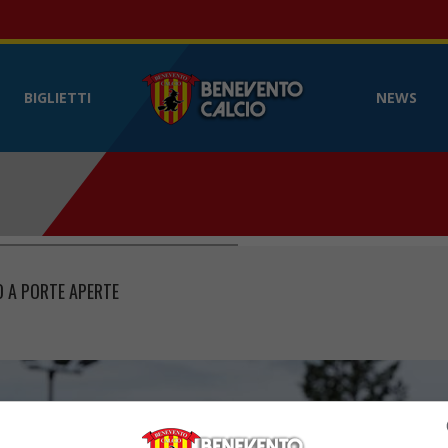
Benevento Calcio
- Sito web ufficia
BIGLIETTI
NEWS
 A PORTE APERTE