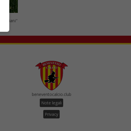
 Imbriani"
beneventocalcio.club
Note legali
Privacy