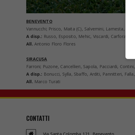
BENEVENTO
Vannucchi; Prisco, Maita (C), Salvemini, Lamesta, Sco
A disp.:
Russo, Esposito, Mehic, Viscardi, Carfora, Man
All.
Antonio Floro Flores
SIRACUSA
Farroni; Puzone, Cancellieri, Sapola, Pacciardi, Contini
A disp.:
Bonucci, Sylla, Sbaffo, Arditi, Pannitteri, Fall
All.
Marco Turati
CONTATTI
Via Santa Colomba 121, Benevento