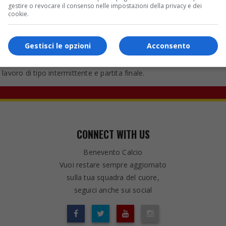
gestire o revocare il consenso nelle impostazioni della privacy e dei
cookie.
della prossima sfida casalinga di lunedì sera contro la Turris, gara
Gestisci le opzioni
Acconsento
4-2025.
ndo tempo e per chi non ha preso parte alla gara di ieri sera contro 
lavoro di tipo intermittente e partita finale.
CONNECT WITH US
Benevento Calcio
Vuoi restare sempre aggiornato
sulla tua squadra del cuore,
seguici anche sui social