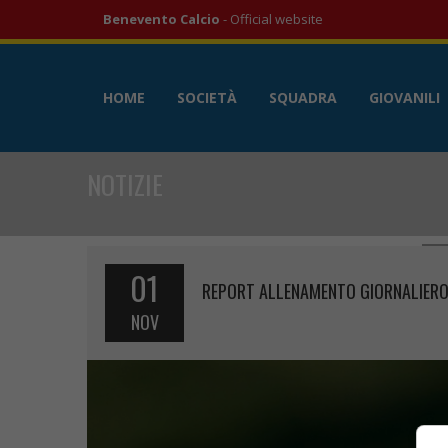
Benevento Calcio
- Official website
HOME
SOCIETÀ
SQUADRA
GIOVANILI
NOTIZIE
01
REPORT ALLENAMENTO GIORNALIER
NOV