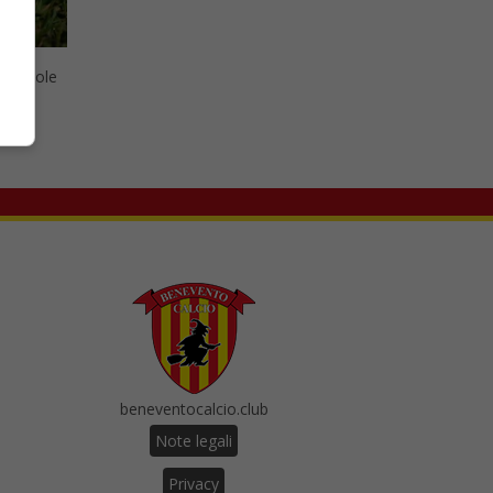
 valevole
il
beneventocalcio.club
Note legali
Privacy