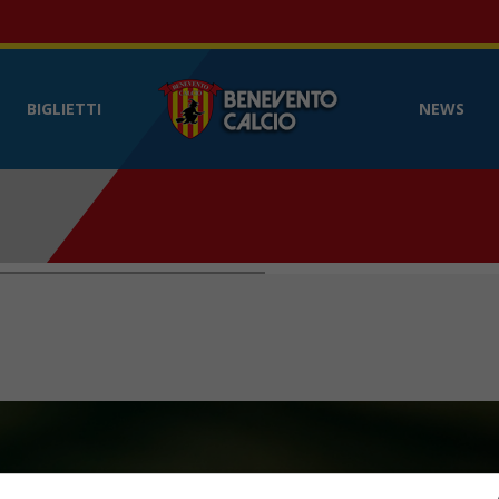
Benevento Calcio
- Sito web ufficia
BIGLIETTI
NEWS
O