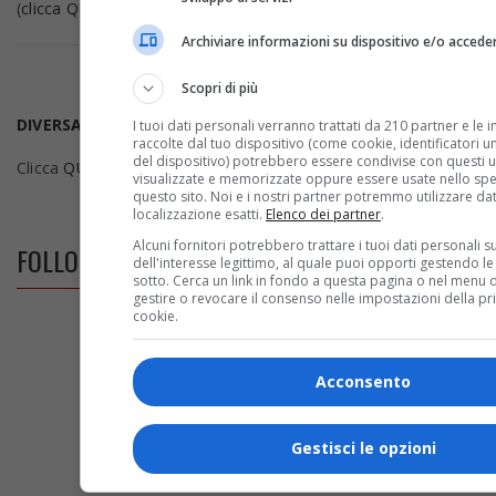
(
clicca QUI
)
Archiviare informazioni su dispositivo e/o acceder
Scopri di più
DIVERSAMENTE ABILI
I tuoi dati personali verranno trattati da 210 partner e le 
raccolte dal tuo dispositivo (come cookie, identificatori uni
del dispositivo) potrebbero essere condivise con questi ul
Clicca
QUI
per tutte le info necessarie
visualizzate e memorizzate oppure essere usate nello spe
questo sito. Noi e i nostri partner potremmo utilizzare dat
localizzazione esatti.
Elenco dei partner
.
Alcuni fornitori potrebbero trattare i tuoi dati personali s
FOLLOW US ON FACEBOOK
dell'interesse legittimo, al quale puoi opporti gestendo le
sotto. Cerca un link in fondo a questa pagina o nel menu d
gestire o revocare il consenso nelle impostazioni della pr
cookie.
Acconsento
Gestisci le opzioni