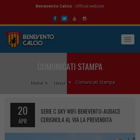
Benevento Calcio
- Official website
Toggl
navig
COMUNICATI STAMPA
Home
News
Comunicati Stampa
20
SERIE C SKY WIFI: BENEVENTO-AUDACE
CERIGNOLA AL VIA LA PREVENDITA
APR