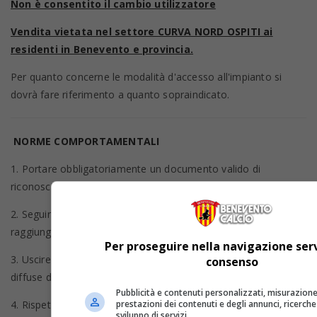
Non è consentito il cambio utilizzatore
Vendita vietata nel settore CURVA NORD OSPITI ai
residenti in Benevento e provincia.
Per quanto concerne le modalità d'accesso all'impianto si
dovrà fare riferimento a quanto sopraindicato.
NORME COMPORTAMENTALI
1. Portare obbligatoriamente un documento valido di
riconoscimento;
2. Seguire la segnaletica e le indicazioni degli stewards per
raggiungere il proprio posto a sedere;
Per proseguire nella navigazione serv
3. Uscire dall’impianto esclusivamente dopo le indicazioni
consenso
diffuse dallo speaker e fornite dagli stewards;
Pubblicità e contenuti personalizzati, misurazione
prestazioni dei contenuti e degli annunci, ricerche
4. Rispettare il Regolamento d'Uso dello Stadio Ciro Vigorito.
sviluppo di servizi