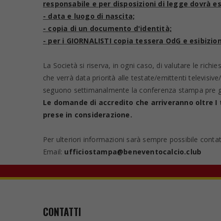
responsabile e per disposizioni di legge dovrà e
- data e luogo di nascita;
- copia di un documento d'identità;
- per i GIORNALISTI copia tessera OdG e esibizion
La Società si riserva, in ogni caso, di valutare le rich
che verrà data priorità alle testate/emittenti televisive
seguono settimanalmente la conferenza stampa pre g
Le domande di accredito che arriveranno oltre I 
prese in considerazione.
Per ulteriori informazioni sarà sempre possibile contatt
Email:
ufficiostampa@beneventocalcio.club
CONTATTI