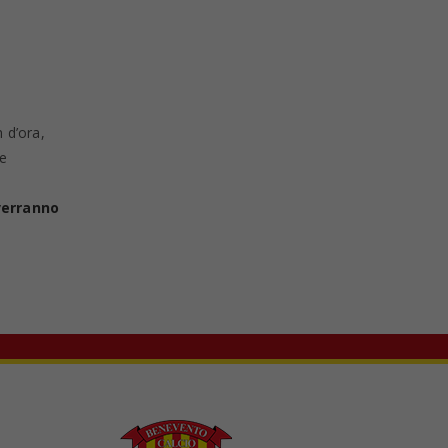
n d’ora,
he
verranno