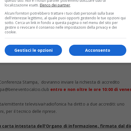
questo sito. Noi e i nostri partner potremmo utilizzare dati di
localizzazione esatti.
Elenco dei partner
.
Alcuni fornitori potrebbero trattare i tuoi dati personali sulla base
dell'interesse legittimo, al quale puoi opporti gestendo le tue opzioni qui
sotto. Cerca un link in fondo a questa pagina o nel menu del sito per
gestire o revocare il consenso nelle impostazioni della privacy e dei
cookie.
026, alle ore 13:00
il tecnico giallorosso Antonio Floro Flores inco
dio "Ciro Vigorito" di Benevento.
Gestisci le opzioni
Acconsento
Ottochannel, Canale 16 del digitale terrestre, e in streaming
a Conferenza Stampa, dovranno inviare la richiesta di accredito
tampa@beneventocalcio.club
entro e non oltre le ore 10:00 di vene
ata/emittente televisiva/radiofonica ha diritto a due accrediti: uno
i, per il tecnico delle riprese.
u carta intestata dell'Organo di informazione, firmata dal di