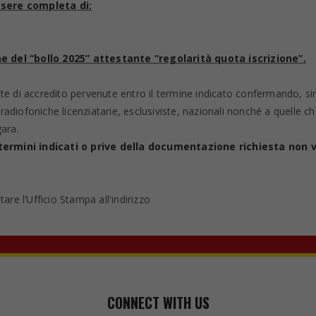
ssere completa di:
e del “bollo 2025” attestante “regolarità quota iscrizione”.
ieste di accredito pervenute entro il termine indicato confermando, si
/radiofoniche licenziatarie, esclusiviste, nazionali nonché a quelle c
ara.
termini indicati o prive della documentazione richiesta non 
are l’Ufficio Stampa all'indirizzo
CONNECT WITH US