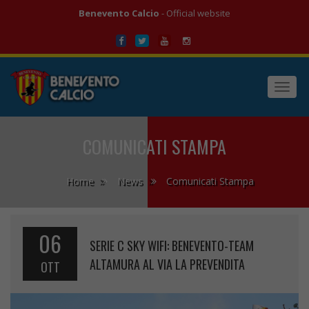
Benevento Calcio
- Official website
Toggl
navig
COMUNICATI STAMPA
Home
News
Comunicati Stampa
06
SERIE C SKY WIFI: BENEVENTO-TEAM
ALTAMURA AL VIA LA PREVENDITA
OTT