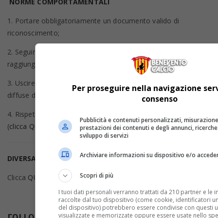
NORME COMPORTAMENTALI
1. Portare obbligatoriamente un documento valido di
riconoscimento;
2. Seguire la segnaletica e le indicazioni degli stewards per
raggiungere il proprio posto a sedere;
3. Uscire dall’impianto esclusivamente dopo le indicazioni
Per proseguire nella navigazione serv
diffuse dallo speaker e fornite dagli stewards;
consenso
4. Rispettare il Regolamento d'Uso dello Stadio Ciro Vigorito.
Pubblicità e contenuti personalizzati, misurazione
(
clicca QUI
)
prestazioni dei contenuti e degli annunci, ricerche
sviluppo di servizi
Archiviare informazioni su dispositivo e/o acceder
DIVERSAMENTE ABILI
Scopri di più
Clicca
QUI
per tutte le info necessarie
I tuoi dati personali verranno trattati da 210 partner e le 
raccolte dal tuo dispositivo (come cookie, identificatori uni
del dispositivo) potrebbero essere condivise con questi ul
FOLLOW US ON FACEBOOK
visualizzate e memorizzate oppure essere usate nello spe