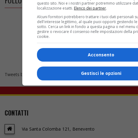
questo sito. Noi e i nostri partner potremmo utilizzare dat
localizzazione esatti.
Elenco dei partner
.
Alcuni fornitori potrebbero trattare i tuoi dati personali s
dell'interesse legittimo, al quale puoi opporti gestendo le
sotto. Cerca un link in fondo a questa pagina o nel menu d
gestire o revocare il consenso nelle impostazioni della pr
cookie.
Acconsento
Gestisci le opzioni
Tweets by bncalcio
CONTATTI
Via Santa Colomba 121, Benevento