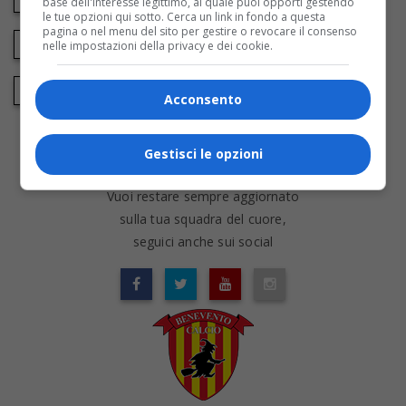
base dell'interesse legittimo, al quale puoi opporti gestendo
le tue opzioni qui sotto. Cerca un link in fondo a questa
pagina o nel menu del sito per gestire o revocare il consenso
+39 0824 363722
nelle impostazioni della privacy e dei cookie.
societa@beneventocalcio.club
Acconsento
CONNECT WITH US
Gestisci le opzioni
Benevento Calcio
Vuoi restare sempre aggiornato
sulla tua squadra del cuore,
seguici anche sui social