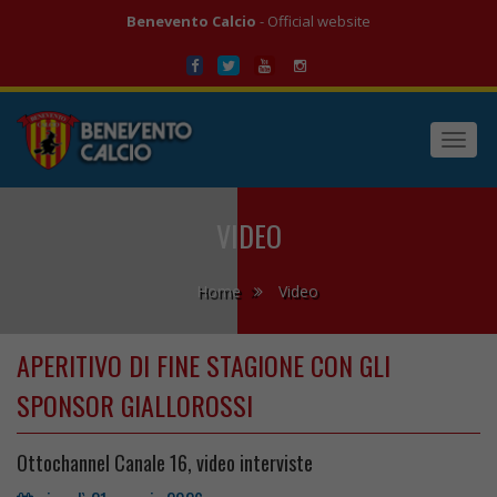
Benevento Calcio
- Official website
Toggl
navig
VIDEO
Home
Video
APERITIVO DI FINE STAGIONE CON GLI
SPONSOR GIALLOROSSI
Ottochannel Canale 16, video interviste