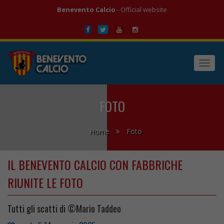
Benevento Calcio
- Official website
Toggl
navig
FOTO
Home
Foto
IL BENEVENTO CALCIO CON FABBRICHE
RIUNITE LE FOTO
Tutti gli scatti di ©Mario Taddeo