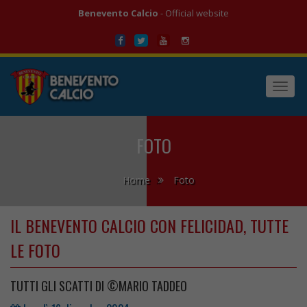
Benevento Calcio
- Official website
Toggl
navig
FOTO
Home
Foto
IL BENEVENTO CALCIO CON FELICIDAD, TUTTE
LE FOTO
TUTTI GLI SCATTI DI ©MARIO TADDEO